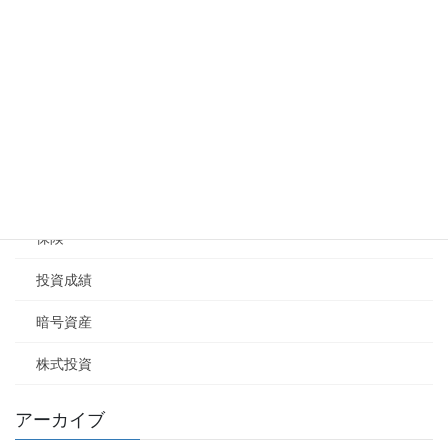
研修医
資産形成
iDeCo
NISA
お金論
保険
投資成績
暗号資産
株式投資
アーカイブ