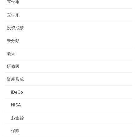
医学生
医学系
投資成績
未分類
楽天
研修医
資産形成
iDeCo
NISA
お金論
保険