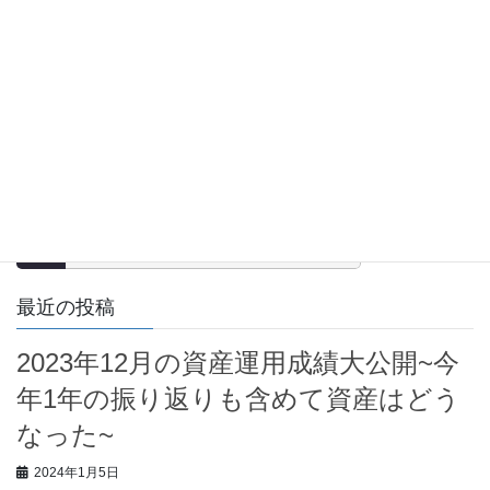
2023年8月の資産運用成績公開〜ついに1000万
円！？本当に資産は加速して増えるか？〜
にほんブログ村
株式ランキング
ブログサークル
ブログにフォーカスしたコミュニティーサービス
(SNS)。同じ趣味の仲間とつながろう！
最近の投稿
2023年12月の資産運用成績大公開~今
年1年の振り返りも含めて資産はどう
なった~
2024年1月5日