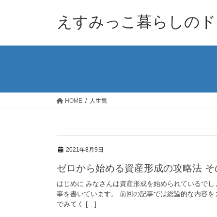
コ
ナ
ン
ビ
えすみっこ暮らしのド
テ
ゲ
ン
ー
ツ
シ
へ
ョ
ス
ン
キ
に
ッ
移
HOME
人生観
プ
動
2021年8月9日
ゼロから始める資産形成の攻略法 そ
はじめに みなさんは資産形成を始められているでし
事を書いています。 前回の記事では総論的な内容を
でみてく […]