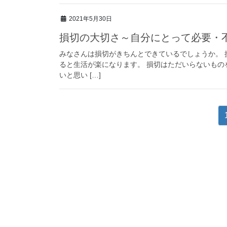
2021年5月30日
損切の大切さ～自分にとって必要・
みなさんは損切がきちんとできているでしょうか。 
ると生活が楽になります。 損切はただいらないもの
いと思い […]
投
稿
の
ペ
ー
ジ
送