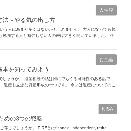
人生観
方法～やる気の出し方
という人はあまり多くはないかもしれません。 大人になっても勉
も勉強する人と勉強しない人の差は大きく開いていました。 今
お金論
基本を知ってみよう
でしょうか。 遺産相続の話は誰にでもくる可能性のある話で
。 遺産も立派な資産形成の一つです。 今回は遺産についてのこ
NISA
ための3つの戦略
か。 FIREとはfinancial independent, retire