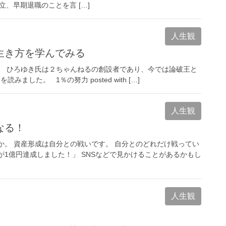
立、早期退職のことを言 […]
人生観
生き方を学んでみる
。 ひろゆき氏は２ちゃんねるの創設者であり、今では論破王と
した。 1％の努力 posted with […]
人生観
なる！
か。 資産形成は自分との戦いです。 自分とのどれだけ戦ってい
が1億円達成しました！」 SNSなどで見かけることがあるかもし
人生観