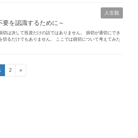
人生観
不要を認識するために～
損切は決して投資だけの話ではありません。 損切が適切にでき
を切るだけでもありません。 ここでは損切について考えてみた
固
固
1
2
»
定
定
ペ
ペ
ー
ー
ジ
ジ