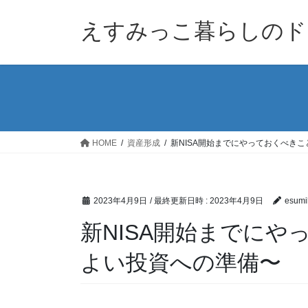
コ
ナ
ン
ビ
えすみっこ暮らしのド
テ
ゲ
ン
ー
ツ
シ
へ
ョ
ス
ン
キ
に
ッ
移
HOME
資産形成
新NISA開始までにやっておくべき
プ
動
2023年4月9日
/ 最終更新日時 :
2023年4月9日
esumi
新NISA開始までにや
よい投資への準備〜