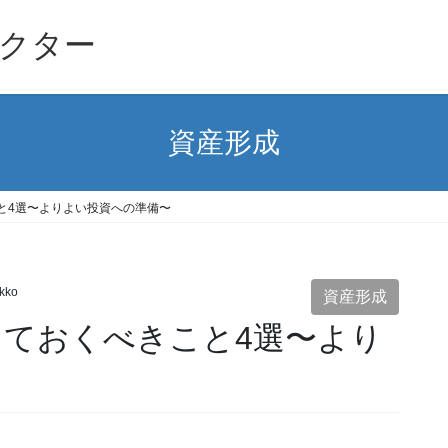
クター
資産形成
こと4選〜よりよい投資への準備〜
kko
資産形成
っておくべきこと4選〜より