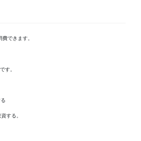
間消費できます。
由です。
する
投資する。