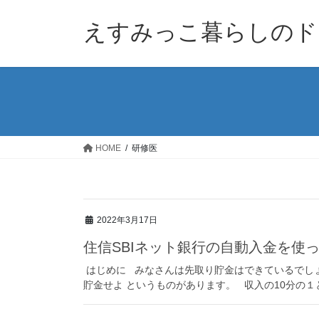
コ
ナ
ン
ビ
えすみっこ暮らしのド
テ
ゲ
ン
ー
ツ
シ
へ
ョ
ス
ン
キ
に
ッ
移
HOME
研修医
プ
動
2022年3月17日
住信SBIネット銀行の自動入金を使
はじめに みなさんは先取り貯金はできているでしょ
貯金せよ というものがあります。 収入の10分の１と