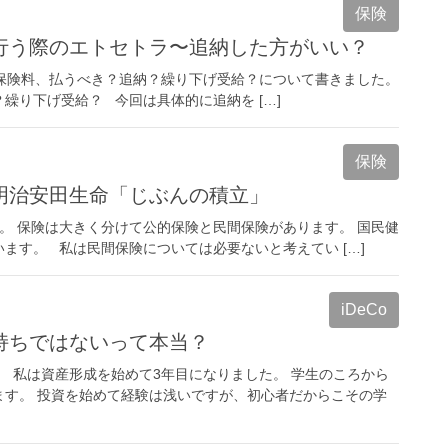
保険
行う際のエトセトラ〜追納した方がいい？
保険料、払うべき？追納？繰り下げ受給？について書きました。
繰り下げ受給？ 今回は具体的に追納を […]
保険
明治安田生命「じぶんの積立」
。 保険は大きく分けて公的保険と民間保険があります。 国民健
ます。 私は民間保険については必要ないと考えてい […]
iDeCo
持ちではないって本当？
。 私は資産形成を始めて3年目になりました。 学生のころから
ます。 投資を始めて経験は浅いですが、初心者だからこその学