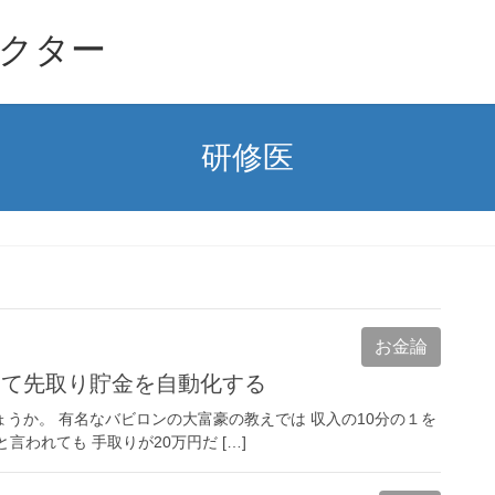
クター
研修医
お金論
って先取り貯金を自動化する
うか。 有名なバビロンの大富豪の教えでは 収入の10分の１を
言われても 手取りが20万円だ […]