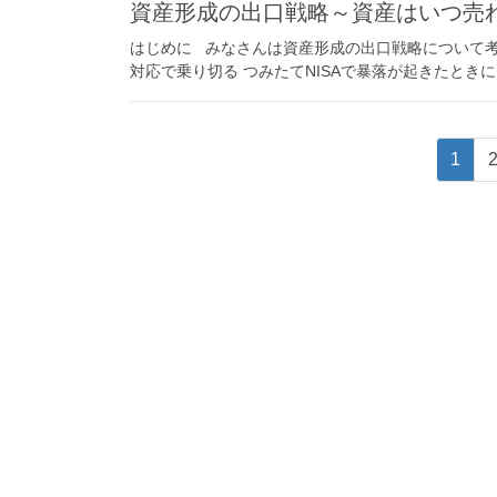
資産形成の出口戦略～資産はいつ売
はじめに みなさんは資産形成の出口戦略について考
対応で乗り切る つみたてNISAで暴落が起きたとき
投
固
1
稿
定
ペ
の
ー
ペ
ジ
ー
ジ
送
り