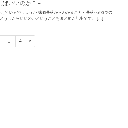
ればいいのか？～
えているでしょうか 株価暴落からわかること～暴落への3つの
にどうしたらいいのかということをまとめた記事です。 […]
固
固
2
…
4
»
定
定
ペ
ペ
ー
ー
ジ
ジ